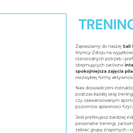
TRENIN
Zapraszamy do naszej
Sali
Krynicy-Zdroju na wyjątko
różnorodnych potrzeb i pre
obejmujących zarówno
int
spokojniejsza zajęcia pil
niezwykłej formy aktywnośc
Nasi doświadczeni instrukt
podczas każdej sesji trenin
czy zaawansowanym sporto
poziomów sprawności fizycz
Jeśli preferujesz bardziej 
personalne treningi, zarówn
zebrać grupę znajomych i c