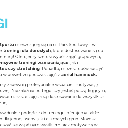
GI
 Sportu
mieszczącej się na ul. Park Sportowy 1 w
we
treningi dla dorosłych
, które dostosowane są do
ferencji! Oferujemy szeroki wybór zajęć grupowych,
ensywne treningi wzmacniające
, jak i
ates czy stretching
. Ponadto, możesz doświadczyć
i w powietrzu podczas zajęć z
aerial hammock.
orzy zapewnią profesjonalne wsparcie i motywację
gowej. Niezależnie od tego, czy jesteś początkującym,
wcem, nasze zajęcia są dostosowane do wszystkich
nej.
indywidualne podejście do treningu, oferujemy także
o dla jednej osoby, jak i dla małych grup. Możesz
ieszyć się wspólnym wysiłkiem oraz motywacją w